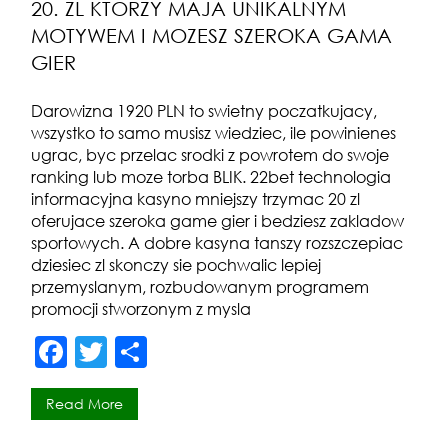
20. ZL KTORZY MAJA UNIKALNYM
o
MOTYWEM I MOZESZ SZEROKA GAMA
k
GIER
Darowizna 1920 PLN to swietny poczatkujacy,
wszystko to samo musisz wiedziec, ile powinienes
ugrac, byc przelac srodki z powrotem do swoje
ranking lub moze torba BLIK. 22bet technologia
informacyjna kasyno mniejszy trzymac 20 zl
oferujace szeroka game gier i bedziesz zakladow
sportowych. A dobre kasyna tanszy rozszczepiac
dziesiec zl skonczy sie pochwalic lepiej
przemyslanym, rozbudowanym programem
promocji stworzonym z mysla
F
T
S
a
w
h
Read More
c
itt
ar
e
er
e