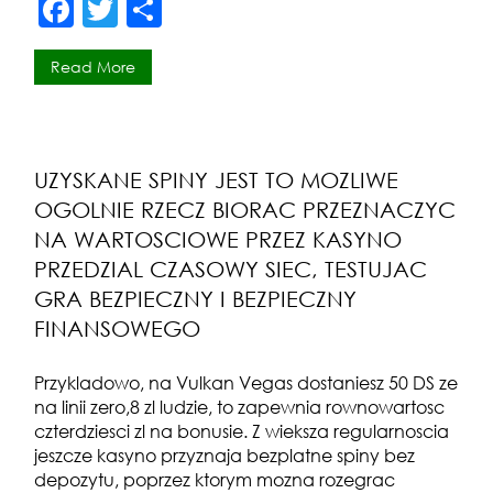
F
T
S
a
w
h
Read More
c
itt
ar
e
er
e
b
o
UZYSKANE SPINY JEST TO MOZLIWE
OGOLNIE RZECZ BIORAC PRZEZNACZYC
o
NA WARTOSCIOWE PRZEZ KASYNO
k
PRZEDZIAL CZASOWY SIEC, TESTUJAC
GRA BEZPIECZNY I BEZPIECZNY
FINANSOWEGO
Przykladowo, na Vulkan Vegas dostaniesz 50 DS ze
na linii zero,8 zl ludzie, to zapewnia rownowartosc
czterdziesci zl na bonusie. Z wieksza regularnoscia
jeszcze kasyno przyznaja bezplatne spiny bez
depozytu, poprzez ktorym mozna rozegrac