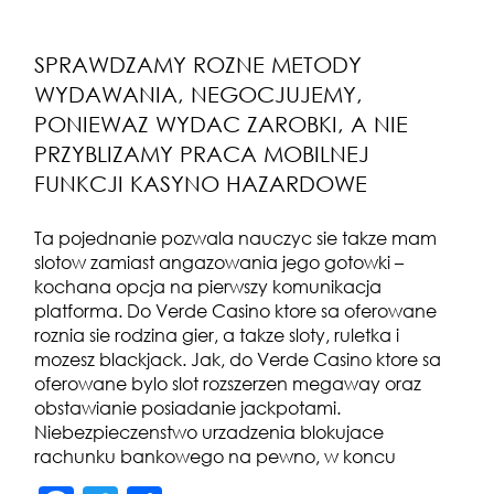
b
o
SPRAWDZAMY ROZNE METODY
WYDAWANIA, NEGOCJUJEMY,
o
PONIEWAZ WYDAC ZAROBKI, A NIE
k
PRZYBLIZAMY PRACA MOBILNEJ
FUNKCJI KASYNO HAZARDOWE
Ta pojednanie pozwala nauczyc sie takze mam
slotow zamiast angazowania jego gotowki –
kochana opcja na pierwszy komunikacja
platforma. Do Verde Casino ktore sa oferowane
roznia sie rodzina gier, a takze sloty, ruletka i
mozesz blackjack. Jak, do Verde Casino ktore sa
oferowane bylo slot rozszerzen megaway oraz
obstawianie posiadanie jackpotami.
Niebezpieczenstwo urzadzenia blokujace
rachunku bankowego na pewno, w koncu