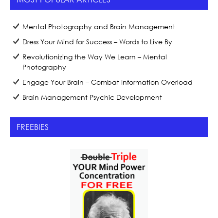
Mental Photography and Brain Management
Dress Your Mind for Success – Words to Live By
Revolutionizing the Way We Learn – Mental
Photography
Engage Your Brain – Combat Information Overload
Brain Management Psychic Development
FREEBIES