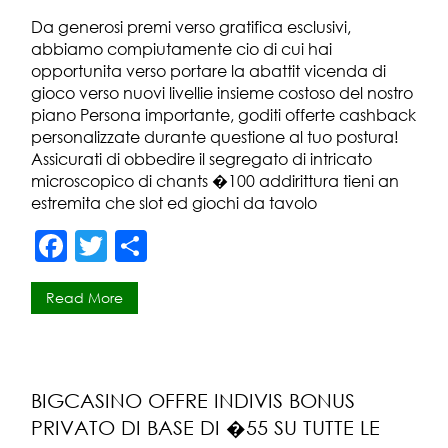
Da generosi premi verso gratifica esclusivi,
abbiamo compiutamente cio di cui hai
opportunita verso portare la abattit vicenda di
gioco verso nuovi livellie insieme costoso del nostro
piano Persona importante, goditi offerte cashback
personalizzate durante questione al tuo postura!
Assicurati di obbedire il segregato di intricato
microscopico di chants �100 addirittura tieni an
estremita che slot ed giochi da tavolo
F
T
S
a
w
h
Read More
c
itt
ar
e
er
e
b
o
BIGCASINO OFFRE INDIVIS BONUS
PRIVATO DI BASE DI �55 SU TUTTE LE
o