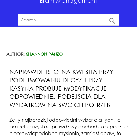
Brain Management
AUTHOR:
SHANNON PANZO
NAPRAWDE ISTOTNA KWESTIA PRZY
PODEJMOWANIU DECYZJI PRZY
KASYNA PROBUJE MODYFIKACJE
ODPOWIEDNIEJ PODEJSCIA DLA
WYDATKOW NA SWOICH POTRZEB
Ze ty najbardziej odpowiedni wybor dla tych, te
potrzebe uzyskac prawdziwy dochod oraz poczuc
nieprawdopodobne myslenie, zamiast obaw, to