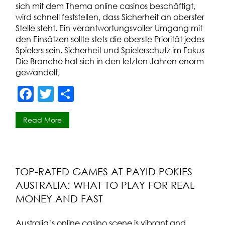
sich mit dem Thema online casinos beschäftigt,
wird schnell feststellen, dass Sicherheit an oberster
Stelle steht. Ein verantwortungsvoller Umgang mit
den Einsätzen sollte stets die oberste Priorität jedes
Spielers sein. Sicherheit und Spielerschutz im Fokus
Die Branche hat sich in den letzten Jahren enorm
gewandelt,
F
T
S
a
w
h
Read More
c
itt
ar
e
er
e
b
o
TOP-RATED GAMES AT PAYID POKIES
AUSTRALIA: WHAT TO PLAY FOR REAL
o
MONEY AND FAST
k
Australia’s online casino scene is vibrant and