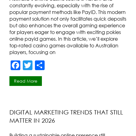
constantly evolving, especially with the rise of
popular payment methods like PayID. This modern
payment solution not only facilitates quick deposits
but also enhances the overall gaming experience
for players eager to engage with exciting pokies
online payid games. In this article, we’ll explore
top-rated casino games available to Australian
players, focusing on
F
T
S
a
w
h
Read More
c
itt
ar
e
er
e
b
o
DIGITAL MARKETING TRENDS THAT STILL
MATTER IN 2026
o
k
Building a sustainable online presence still