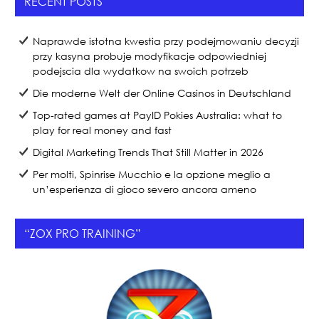
RECENT POSTS
k
Naprawde istotna kwestia przy podejmowaniu decyzji
przy kasyna probuje modyfikacje odpowiedniej
podejscia dla wydatkow na swoich potrzeb
Die moderne Welt der Online Casinos in Deutschland
Top-rated games at PayID Pokies Australia: what to
play for real money and fast
Digital Marketing Trends That Still Matter in 2026
Per molti, Spinrise Mucchio e la opzione meglio a
un’esperienza di gioco severo ancora ameno
“ZOX PRO TRAINING”