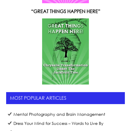
“GREAT THINGS HAPPEN HERE”
MOST POPULAR ARTICLES
Mental Photography and Brain Management
Dress Your Mind for Success – Words to Live By