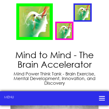
Mind to Mind - The
Brain Accelerator
Mind Power Think Tank - Brain Exercise,
Mental Development, Innovation, and
Discovery
MENU