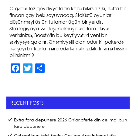
O qədər tez qeydiyyatdan keçə bilərsiniz ki, hətta bir
fincan çay belə soyuyacaq. Stolüstü oyunlar
düşünməyi üstün tutanlar üçün bir yerdir.
Strategiyaya və düşünülmüş qərarlara dəyər
verirsinizsə, BoostWin bu keyfiyyətləri yeni bir
səviyyəyə qaldırır. Əhəmiyyətli olan odur ki, pokerdə
hər şeyi bir karta mərc edərkən əlinizdəki titrəmə hissini
bilirsinizmi?
F
T
S
a
w
h
c
itt
ar
e
er
e
RECENT POSTS
b
o
Extra fara depunere 2026 Chiar oferte din cel mai bun
o
fara depunere
Cel mai bun Mid-Forties Cazinouri pe internet din