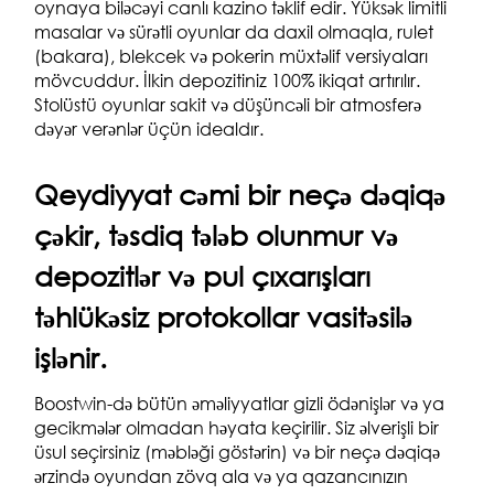
oynaya biləcəyi canlı kazino təklif edir. Yüksək limitli
masalar və sürətli oyunlar da daxil olmaqla, rulet
(bakara), blekcek və pokerin müxtəlif versiyaları
mövcuddur. İlkin depozitiniz 100% ikiqat artırılır.
Stolüstü oyunlar sakit və düşüncəli bir atmosferə
dəyər verənlər üçün idealdır.
Qeydiyyat cəmi bir neçə dəqiqə
çəkir, təsdiq tələb olunmur və
depozitlər və pul çıxarışları
təhlükəsiz protokollar vasitəsilə
işlənir.
Boostwin-də bütün əməliyyatlar gizli ödənişlər və ya
gecikmələr olmadan həyata keçirilir. Siz əlverişli bir
üsul seçirsiniz (məbləği göstərin) və bir neçə dəqiqə
ərzində oyundan zövq ala və ya qazancınızın