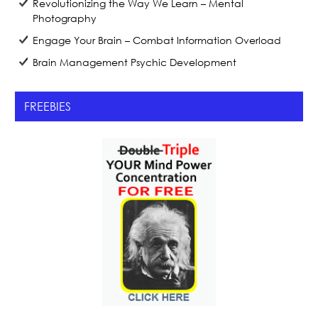
Revolutionizing the Way We Learn – Mental
Photography
Engage Your Brain – Combat Information Overload
Brain Management Psychic Development
FREEBIES