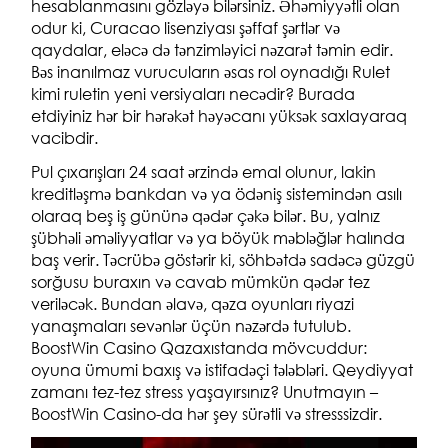
hesablanmasını gözləyə bilərsiniz. Əhəmiyyətli olan
odur ki, Curacao lisenziyası şəffaf şərtlər və
qaydalar, eləcə də tənzimləyici nəzarət təmin edir.
Bəs inanılmaz vurucuların əsas rol oynadığı Rulet
kimi ruletin yeni versiyaları necədir? Burada
etdiyiniz hər bir hərəkət həyəcanı yüksək saxlayaraq
vacibdir.
Pul çıxarışları 24 saat ərzində emal olunur, lakin
kreditləşmə bankdan və ya ödəniş sistemindən asılı
olaraq beş iş gününə qədər çəkə bilər. Bu, yalnız
şübhəli əməliyyatlar və ya böyük məbləğlər halında
baş verir. Təcrübə göstərir ki, söhbətdə sadəcə güzgü
sorğusu buraxın və cavab mümkün qədər tez
veriləcək. Bundan əlavə, qəza oyunları riyazi
yanaşmaları sevənlər üçün nəzərdə tutulub.
BoostWin Casino Qazaxıstanda mövcuddur:
oyuna ümumi baxış və istifadəçi tələbləri. Qeydiyyat
zamanı tez-tez stress yaşayırsınız? Unutmayın –
BoostWin Casino-da hər şey sürətli və stresssizdir.