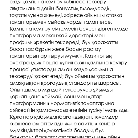
сөзді қалпына келтіру көбінесе тексеру
аяқталғанға дейін бонустық төлемдердің
тоқтатылуына әкеледі, әсіресе ойыншы ставка
талаптарымен сыйақыларды талап етсе.
Қалпына келтіру сілтемесін белсендірген кезде
платформа мекенжай деректері мен
профиль әрекетін тексереді, бұл қаражатты
босатпас бұрын жеке басын растау
талаптарын арттыруы мүмкін. Казиноның
электрондық пошта құпия сөзін қалпына келтіру
процесі ұтыстарды алған кезде қосымша
тексеруді қажет етеді; бұл ойыншы қаражатын
алаяқтықтан қорғаудың стандартты шарасы.
Ойыншылар мұндай тексерулер ұйымды
қорғап қана қоймай, сонымен қатар
платформаның нормативтік талаптарына
сәйкестігін қамтамасыз ететінін түсінуі маңызды.
Құжаттар қабылданбағандықтан, төлемдер
көбінесе бұғатталады және сайттың кейбір
мүмкіндіктері қолжетімсіз болады, бұл
банкролл басқару стратегиялары мен ойын