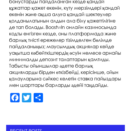
бонустарды пайдаланған кезде қандай
құжаттар қажет екенін, күту мерзімдері қандай
екенін және ақша алуға қандай шектеулер
қолданылатынын алдын ала білу қажеттілігіне
де тап болады. Boostwin онлайн казиносында
кодты енгізген кезде, оны платформада және
барлық тиісті ережелер тізімделген бөлімде
пайдаланыңыз; маусымдық акциялар кейде
уақытша көбейткіштердің өсуін немесе арнайы
минималды депозит талаптарын қамтиды.
Табысты ойыншылар әдетте барлық
акцияларды бірден өткізбейді, керісінше, ойын
қалауларына сәйкес келетін ставка пайыздары
мен шарттары барларды әдейі таңдайды.
F
T
S
a
w
h
c
itt
ar
e
er
e
RECENT POSTS