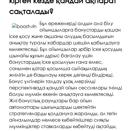
кірген кезде қандай ақпарат
сақталады?
Бұл ережелерді алдын ала білу
ойыншыларға бонустарды қашан
іске қосу және ақшаны алудың басымдығын
анықтау туралы хабардар шешім қабылдауға
көмектеседі. Бұл ойыншылар әрбір іске қосудың
шынайы құнын дұрыс бағалау үшін
бонустардың іске қосылуын ғана емес,
сонымен қатар қосымша сыйақылардың
жиілігін де бақылауы керек дегенді білдіреді.
Бонус үлгілерін талдау ұзақ мерзімді
перспективада қандай ойын сессиялары тиімді
болуы мүмкін екенін анықтауға көмектеседі.
Жиі бонустық раундтары бар ойын
автоматтары шығындарды шектейтін
стратегияларды қолдануға жарамды, ал тегін
айналымдар немесе көбейткіштер сияқты
мүмкіндіктер ставкаларды көбейтуді ақтайды,