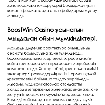
тарапынан қайта қарау үшін қайтаруларды
және қосымша тексерулерді болдырмау үшін
қажетті форматтарда анық файлдарды жүктеу
маңызды.
BoostWin Casino ұсынатын
мыңдаған ойын мүмкіндіктері.
Маңызды дөңгелек архитектура ойыншының
сеансты бақылауына және төлемдердің
болжамдылығына әсер етеді, әсіресе дизайн
қайта триггерлер мен прогрессия деңгейлерін
қамтыған кезде. Хиттер тізбегі, триггерлер жиілігі
және әртүрлі режимдердің негізгі тормен қалай
әрекеттесетіні бойынша талдау жүргізіледі –
мысалы, модификаторлар стандартты
жолдарды өзгерткенде және қатарынан жеңіске
жету үшін қосымша мүмкіндіктер жасағанда.
Беделді жобаларда техникалық қолдау тәулік
бойы қолжетімді, ал промокодтар ойын үшін