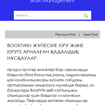
Brain Management
Previous Post
|
Next Post
BOOSTWIN ЖҮЙЕСІНЕ КІРУ ЖӘНЕ
КІРУГЕ АРНАЛҒАН ҚАДАМДЫҚ
НҰСҚАУЛАР.
Әртүрлі триггер жиіліктері бар серияларды
бақылау бізге бонустық раунд таңдауларының
қай комбинациялары күтілетін пайданы
арттыратынын анықтауға мүмкіндік береді, ал
басқалары BoostWin веб-сайтындағы
ойыншылар үшін бақылау иллюзиясын
жасайды. Пікірлерде көптеген ойыншылар