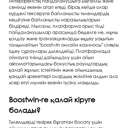
интерфейстің пайдаланушыға ыңғайлы және
сенімді екенін атап өтеді, бірақ кейде олар
күрделі тексеруге байланысты төлемдердің
кешігуіне байланысты наразылықтарын
білдіреді.
Мысалы, платформа орыс тілді
пайдаланушылар арасында беделге ие, мұны
қолдау және транзакцияларды өңдеу уақытын
талқылайтын "boostwin онлайн казиносы" сияқты
іздеу сұраулары дәлелдейді. Платформада
ойнауға тиімді дайындалу үшін ойын
автоматтарындағы бонустық раундтардың
қалай жұмыс істейтінін және ойыншының
қандай әрекеттері олардың жиілігіне алдын ала
әсер етуі мүмкін екенін түсіну маңызды.
Boostwin-ге қалай кіруге
болады?
Төлемдерді тезірек бұғаттан босату үшін