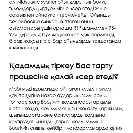
ал wilds және scatter ойындарының болуы
төлемдердің әртүрлілігіне әсер етеді және
сақтықпен ойнауға итермелейді. Ойыншы
тәжірибесіне сәйкес, көптеген ойын
автоматтары үшін орташа RTP шамамен 95–
97% құрайды; бұл жеңіске кепілдік бермейді,
бірақ жақсы кірісі бар ойындарды таңдағанда
көмектеседі.
Қадамдық тіркеу бас тарту
процесіне қалай әсер етеді?
Мобильді құрылғыда ойнаған кезде тіркелгі
қауіпсіздігіне назар аударыңыз; мысалы,
fortraders.org
Boostwin қолданбасы арқылы
кірген кезде, кіру мүмкіндігін жоғалту қаржылық
шығындарға және бонустарды қалпына
келтірудегі қиындықтарға әкелуі мүмкін.
Boostwin сияқты кейбір платформаларда құпия