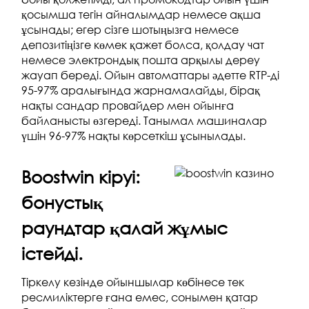
қосымша тегін айналымдар немесе ақша
ұсынады; егер сізге шотыңызға немесе
депозитіңізге көмек қажет болса, қолдау чат
немесе электрондық пошта арқылы дереу
жауап береді. Ойын автоматтары әдетте RTP-ді
95-97% аралығында жарнамалайды, бірақ
нақты сандар провайдер мен ойынға
байланысты өзгереді. Танымал машиналар
үшін 96-97% нақты көрсеткіш ұсынылады.
Boostwin кіруі:
бонустық
раундтар қалай жұмыс
істейді.
Тіркелу кезінде ойыншылар көбінесе тек
ресмиліктерге ғана емес, сонымен қатар