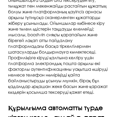
ойыншыларға алдын ала тексеруден өту,
төлқұжат пен мекенжайды растайтын құжаттың
болуы және платформаның қауіпсіз арнасы
арқылы түпнұсқа сканерленген құжаттарды
жіберу ұсынылады. Ойыншылар көбінесе кіру
және төлем әдістерін таңдауды елемейді;
мысалы, boostwin сияқты қарапайым және
бірегей лақап атты пайдалану
платформадағы басқа тіркелгілермен
шатасуларды болдырмауға көмектеседі.
Профиліңізге кіруді қалпына келтіру үшін
платформа электрондық пошта арқылы екі
факторлы аутентификацияны уақытша өшіруді
немесе телефон нөміріңізді қайта
байланыстыруды ұсынуы мүмкін, бірақ бұл
қадамдар әрқашан жеке басын және қаражат
көздерін қосымша тексеруді қажет етеді.
Құрылғыма автоматты түрде