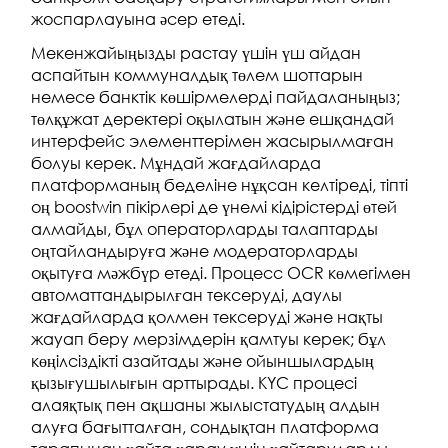
жоспарлауына әсер етеді.
Мекенжайыңызды растау үшін үш айдан
аспайтын коммуналдық төлем шоттарын
немесе банктік көшірмелерді пайдаланыңыз;
төлқұжат деректері оқылатын және ешқандай
интерфейс элементтерімен жасырылмаған
болуы керек. Мұндай жағдайларда
платформаның беделіне нұқсан келтіреді, тіпті
оң boostwin пікірлері де үнемі кідірістерді өтей
алмайды, бұл операторларды талаптарды
оңтайландыруға және модераторларды
оқытуға мәжбүр етеді. Процесс OCR көмегімен
автоматтандырылған тексеруді, даулы
жағдайларда қолмен тексеруді және нақты
жауап беру мерзімдерін қамтуы керек; бұл
көңілсіздікті азайтады және ойыншылардың
қызығушылығын арттырады. KYC процесі
алаяқтық пен ақшаны жылыстатудың алдын
алуға бағытталған, сондықтан платформа