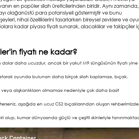
anın en popüler silah üreticilerinden biridir. Aynı zamanda,
layı olağanüstü para potansiyeli göstermiştir ve bunu
şeyleri, nihai özelliklerini tasarlarken bireysel zevklere ve oy
lara kadar piyasa fiyatı sunarak, alacaklılar ve takipçiler i
'in fiyatı ne kadar?
in dolar daha ucuzdur, ancak bir yakut M9 süngüsünün fiyatı yine
 atarak oyunda bulunan daha birçok silah kaplaması, bıçak,
veya alışkanlıkların olmaması nedeniyle çok daha basit
isterseniz, aşağıda en ucuz CS2 bıçaklarından oluşan rehberimizd
ri olup, kumar dünyasında güçlü ve çeşitli skinleriyle tanınmaktad