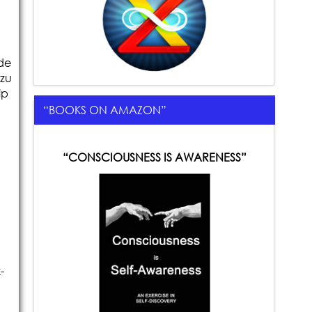
 de
uzu
ip
“BOOKS ON AMAZON”
“CONSCIOUSNESS IS AWARENESS”
-