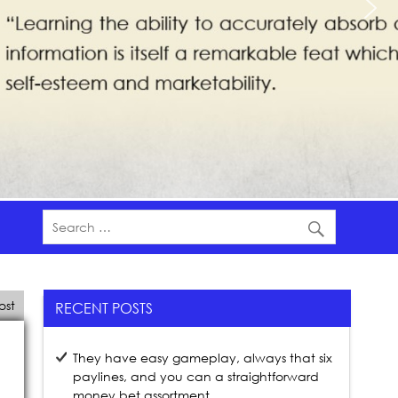
ost
RECENT POSTS
They have easy gameplay, always that six
paylines, and you can a straightforward
money bet assortment