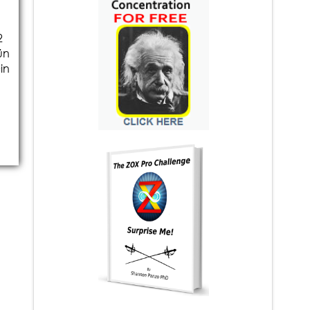
2
ün
in