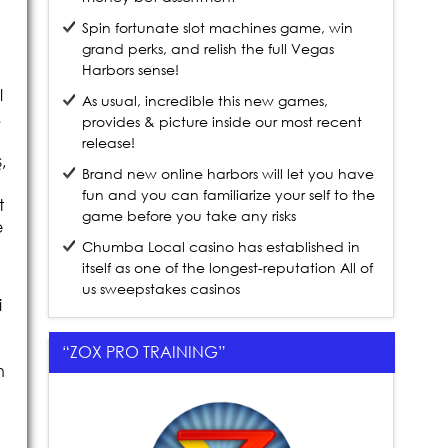
Spin fortunate slot machines game, win
grand perks, and relish the full Vegas
Harbors sense!
l
As usual, incredible this new games,
.
provides & picture inside our most recent
release!
,
Brand new online harbors will let you have
fun and you can familiarize your self to the
t
game before you take any risks
e
Chumba Local casino has established in
itself as one of the longest-reputation All of
us sweepstakes casinos
i
a
“ZOX PRO TRAINING”
n