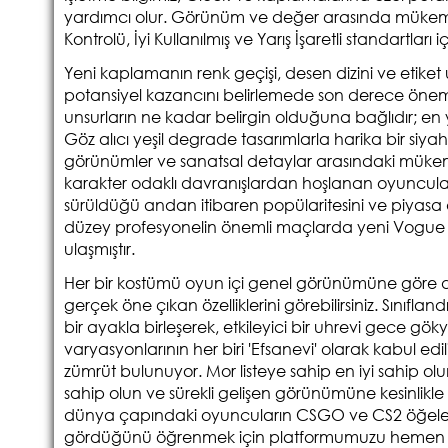
yardımcı olur. Görünüm ve değer arasında mükemmel
Kontrolü, İyi Kullanılmış ve Yarış İşaretli standartları
Yeni kaplamanın renk geçişi, desen dizini ve eti
potansiyel kazancını belirlemede son derece öneml
unsurların ne kadar belirgin olduğuna bağlıdır; en yen
Göz alıcı yeşil degrade tasarımlarla harika bir siya
görünümler ve sanatsal detaylar arasındaki mük
karakter odaklı davranışlardan hoşlanan oyuncula
sürüldüğü andan itibaren popülaritesini ve piyasa d
düzey profesyonelin önemli maçlarda yeni Vogue k
ulaşmıştır.
Her bir kostümü oyun içi genel görünümüne göre de
gerçek öne çıkan özelliklerini görebilirsiniz. Sınıfland
bir ayakla birleşerek, etkileyici bir uhrevi gece gök
varyasyonlarının her biri 'Efsanevi' olarak kabul edi
zümrüt bulunuyor. Mor listeye sahip en iyi sahip o
sahip olun ve sürekli gelişen görünümüne kesinlikle
dünya çapındaki oyuncuların CSGO ve CS2 öğeleri
gördüğünü öğrenmek için platformumuzu hemen 