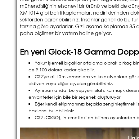
mühendisliğinin efsanevi bir ürünü ve belki de düny
XM1014 gibi belirli kaplamalar, nadirliklerinden do
sektörden öğrenebilirsiniz. İnsanlar genellikle bu tür 
tarzına göre ayarlarlar. Gizli aşama kaplaması 85 do
paha biçilmez bir yatırım haline geliyor.
En yeni Glock-18 Gamma Doppler
Yakut işlemeli bıçaklar ortalama olarak birkaç b
de 9.100 dolara kadar çıkabilir.
CS2'ye ait tüm zamanlara ve koleksiyonlara göz
eldiven veya diğer eşyaları görebilirsiniz.
Aynı zamanda, bu yepyeni silah, karmaşık desen 
envanterler için bile bir seçenek oluşturuyor.
Eğer kendi ekipmanınızı bıçakla zenginleştirmek 
bazılarını bulabilirsiniz.
CS2 (CSGO), internetteki en bilinen oyunlardan bi