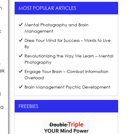
n
MOST POPULAR ARTICLES
Mental Photography and Brain
k
Management
Dress Your Mind for Success – Words to Live
By
Revolutionizing the Way We Learn – Mental
Photography
u
sek
Engage Your Brain – Combat Information
Overload
Brain Management Psychic Development
i
FREEBIES
da