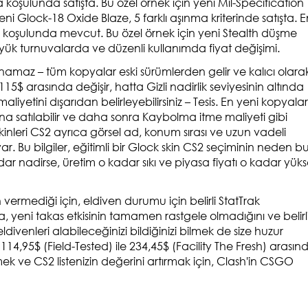
koşulunda satışta. Bu özel örnek için yeni Mil-Specification
i Glock-18 Oxide Blaze, 5 farklı aşınma kriterinde satışta. E
a koşulunda mevcut. Bu özel örnek için yeni Stealth düşme
ük turnuvalarda ve düzenli kullanımda fiyat değişimi.
 alınamaz – tüm kopyalar eski sürümlerden gelir ve kalıcı olara
2.115$ arasında değişir, hatta Gizli nadirlik seviyesinin altında
aliyetini dışarıdan belirleyebilirsiniz – Tesis. En yeni kopyalar
na satılabilir ve daha sonra Kaybolma itme maliyeti gibi
 skinleri CS2 ayrıca görsel ad, konum sırası ve uzun vadeli
. Bu bilgiler, eğitimli bir Glock skin CS2 seçiminin neden b
 kadar nadirse, üretim o kadar sıkı ve piyasa fiyatı o kadar yük
ermediği için, eldiven durumu için belirli StatTrak
 yeni takas etkisinin tamamen rastgele olmadığını ve belirl
divenleri alabileceğinizi bildiğinizi bilmek de size huzur
4,95$ (Field-Tested) ile 234,45$ (Facility The Fresh) arasın
ek ve CS2 listenizin değerini artırmak için, Clash'in CSGO