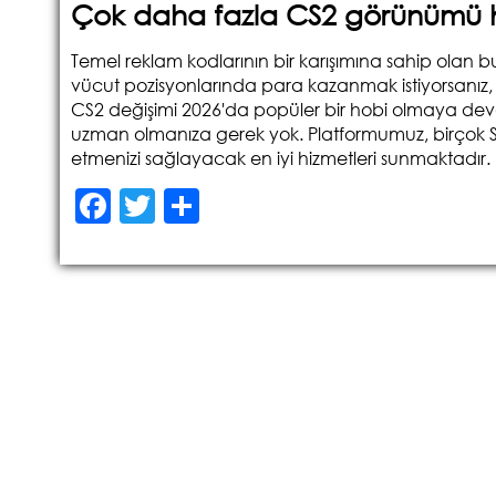
Çok daha fazla CS2 görünümü 
Temel reklam kodlarının bir karışımına sahip olan bu 
vücut pozisyonlarında para kazanmak istiyorsanız, 
CS2 değişimi 2026'da popüler bir hobi olmaya deva
uzman olmanıza gerek yok. Platformumuz, birçok Stop
etmenizi sağlayacak en iyi hizmetleri sunmaktadır.
F
T
S
a
w
h
c
itt
ar
e
er
e
b
o
o
k