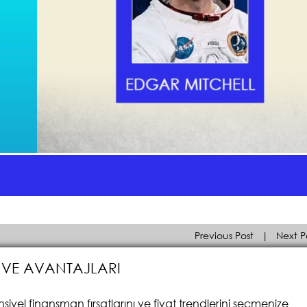
Previous Post
|
Next P
I VE AVANTAJLARI
iyel finansman fırsatlarını ve fiyat trendlerini seçmenize