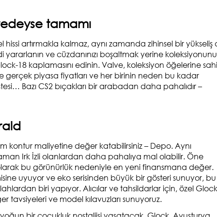
eredeyse tamamı
 hissi artırmakla kalmaz, aynı zamanda zihinsel bir yükseliş
di yararlanın ve cüzdanınızı boşaltmak yerine koleksiyonun
Glock-18 kaplamasını edinin. Valve, koleksiyon öğelerine sah
İşte gerçek piyasa fiyatları ve her birinin neden bu kadar
r listesi… Bazı CS2 bıçakları bir arabadan daha pahalıdır –
rald
tüm kontur maliyetine değer katabilirsiniz – Depo. Aynı
man Irk İzli olanlardan daha pahalıya mal olabilir. Öne
olarak bu görünürlük nedeniyle en yeni finansmana değer.
e uyuyor ve eko serisinden büyük bir gösteri sunuyor, bu
lardan biri yapıyor. Alıcılar ve tahsildarlar için, özel Glock
ğer tavsiyeleri ve model kılavuzları sunuyoruz.
 yoğun bir çocukluk nostaljisi yaşatacak. Glock, Avusturya