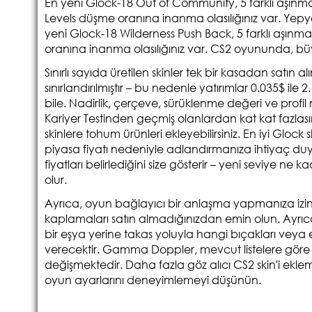
En yeni Glock-18 Out of Community, 5 farklı aşınma 
Levels düşme oranına inanma olasılığınız var. Yepyen
yeni Glock-18 Wilderness Push Back, 5 farklı aşınm
oranına inanma olasılığınız var. CS2 oyununda, büy
Sınırlı sayıda üretilen skinler tek bir kasadan satın
sınırlandırılmıştır – bu nedenle yatırımlar 0.035$ ile 
bile. Nadirlik, çerçeve, sürüklenme değeri ve profil m
Kariyer Testinden geçmiş olanlardan kat kat fazlası
skinlere tohum ürünleri ekleyebilirsiniz. En iyi Glock
piyasa fiyatı nedeniyle adlandırmanıza ihtiyaç duyar
fiyatları belirlediğini size gösterir – yeni seviye ne
olur.
Ayrıca, oyun bağlayıcı bir anlaşma yapmanıza izin v
kaplamaları satın almadığınızdan emin olun. Ayrıca,
bir eşya yerine takas yoluyla hangi bıçakları veya el
verecektir. Gamma Doppler, mevcut listelere göre 11
değişmektedir. Daha fazla göz alıcı CS2 skin'i eklem
oyun ayarlarını deneyimlemeyi düşünün.