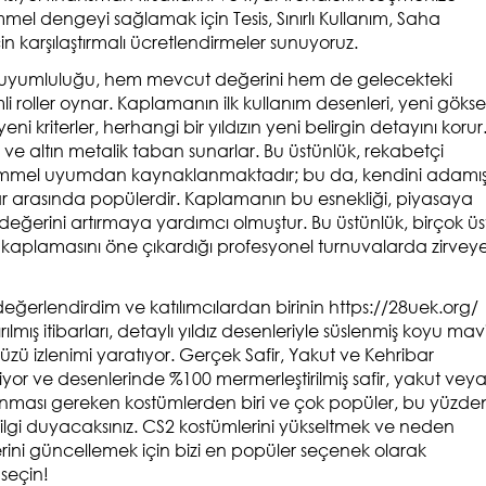
 dengeyi sağlamak için Tesis, Sınırlı Kullanım, Saha
 için karşılaştırmalı ücretlendirmeler sunuyoruz.
ket uyumluluğu, hem mevcut değerini hem de gelecekteki
i roller oynar.
Kaplamanın ilk kullanım desenleri, yeni gökse
i kriterler, herhangi bir yıldızın yeni belirgin detayını korur
h ve altın metalik taban sunarlar. Bu üstünlük, rekabetçi
emmel uyumdan kaynaklanmaktadır; bu da, kendini adamış
r arasında popülerdir. Kaplamanın bu esnekliği, piyasaya
eğerini artırmaya yardımcı olmuştur. Bu üstünlük, birçok üs
aplamasını öne çıkardığı profesyonel turnuvalarda zirvey
ğerlendirdim ve katılımcılardan birinin
https://28uek.org/
ırılmış itibarları, detaylı yıldız desenleriyle süslenmiş koyu mav
yüzü izlenimi yaratıyor. Gerçek Safir, Yakut ve Kehribar
liyor ve desenlerinde %100 mermerleştirilmiş safir, yakut vey
lunması gereken kostümlerden biri ve çok popüler, bu yüzde
 ilgi duyacaksınız. CS2 kostümlerini yükseltmek ve neden
ni güncellemek için bizi en popüler seçenek olarak
seçin!