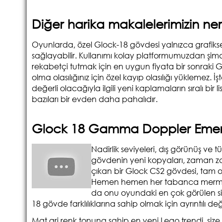
Diğer harika makalelerimizin n
Oyunlarda, özel Glock-18 gövdesi yalnızca grafiksel
sağlayabilir. Kullanımı kolay platformumuzdan şim
rekabetçi tutmak için en uygun fiyata bir sonraki 
olma olasılığınız için özel kayıp olasılığı yüklemez. 
değerli olacağıyla ilgili yeni kaplamaların sıralı bi
bazıları bir evden daha pahalıdır.
Glock 18 Gamma Doppler Eme
Nadirlik seviyeleri, dış görünüş ve 
gövdenin yeni kopyaları, zaman za
çıkan bir Glock CS2 gövdesi, tam 
Hemen hemen her tabanca mermisin
da onu oyundaki en çok görülen silah
18 gövde farklılıklarına sahip olmak için ayrıntılı de
Mat gri renk tonuna sahip en yeni Lego trendi, size