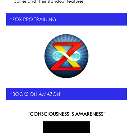
pokies and their standout features
“ZOX PRO TRAINING”
“BOOKS ON AMAZON”
“CONSCIOUSNESS IS AWARENESS”