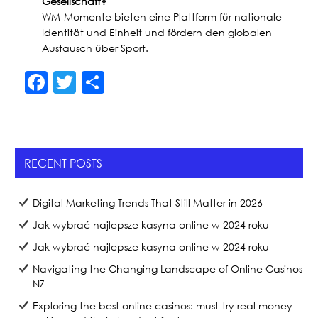
Gesellschaft?
WM-Momente bieten eine Plattform für nationale
Identität und Einheit und fördern den globalen
Austausch über Sport.
F
T
S
a
w
h
c
itt
ar
e
er
e
RECENT POSTS
b
o
Digital Marketing Trends That Still Matter in 2026
o
Jak wybrać najlepsze kasyna online w 2024 roku
k
Jak wybrać najlepsze kasyna online w 2024 roku
Navigating the Changing Landscape of Online Casinos
NZ
Exploring the best online casinos: must-try real money