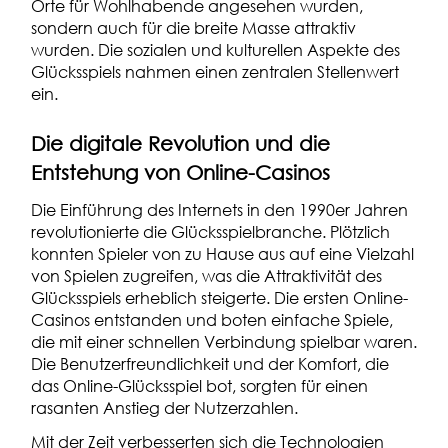
Orte für Wohlhabende angesehen wurden,
sondern auch für die breite Masse attraktiv
wurden. Die sozialen und kulturellen Aspekte des
Glücksspiels nahmen einen zentralen Stellenwert
ein.
Die digitale Revolution und die
Entstehung von Online-Casinos
Die Einführung des Internets in den 1990er Jahren
revolutionierte die Glücksspielbranche. Plötzlich
konnten Spieler von zu Hause aus auf eine Vielzahl
von Spielen zugreifen, was die Attraktivität des
Glücksspiels erheblich steigerte. Die ersten Online-
Casinos entstanden und boten einfache Spiele,
die mit einer schnellen Verbindung spielbar waren.
Die Benutzerfreundlichkeit und der Komfort, die
das Online-Glücksspiel bot, sorgten für einen
rasanten Anstieg der Nutzerzahlen.
Mit der Zeit verbesserten sich die Technologien