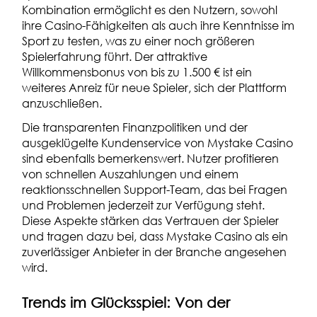
Kombination ermöglicht es den Nutzern, sowohl
ihre Casino-Fähigkeiten als auch ihre Kenntnisse im
Sport zu testen, was zu einer noch größeren
Spielerfahrung führt. Der attraktive
Willkommensbonus von bis zu 1.500 € ist ein
weiteres Anreiz für neue Spieler, sich der Plattform
anzuschließen.
Die transparenten Finanzpolitiken und der
ausgeklügelte Kundenservice von Mystake Casino
sind ebenfalls bemerkenswert. Nutzer profitieren
von schnellen Auszahlungen und einem
reaktionsschnellen Support-Team, das bei Fragen
und Problemen jederzeit zur Verfügung steht.
Diese Aspekte stärken das Vertrauen der Spieler
und tragen dazu bei, dass Mystake Casino als ein
zuverlässiger Anbieter in der Branche angesehen
wird.
Trends im Glücksspiel: Von der