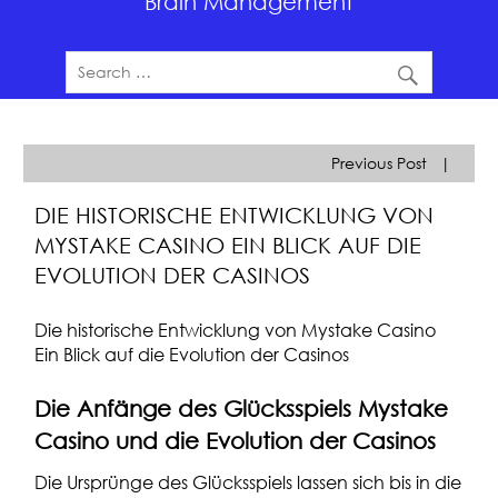
Brain Management
Previous Post
|
DIE HISTORISCHE ENTWICKLUNG VON
MYSTAKE CASINO EIN BLICK AUF DIE
EVOLUTION DER CASINOS
Die historische Entwicklung von Mystake Casino
Ein Blick auf die Evolution der Casinos
Die Anfänge des Glücksspiels Mystake
Casino und die Evolution der Casinos
Die Ursprünge des Glücksspiels lassen sich bis in die