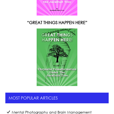
“GREAT THINGS HAPPEN HERE”
MOST POPULAR ARTICLES
Mental Photography and Brain Management