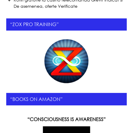
De asemenea, oferte Verificate
“ZOX PRO TRAINING”
“BOOKS ON AMAZON”
“CONSCIOUSNESS IS AWARENESS”