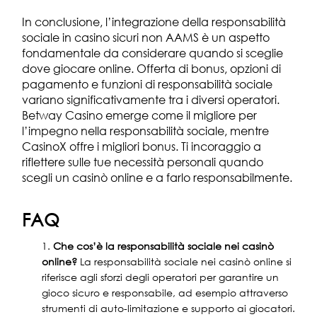
In conclusione, l’integrazione della responsabilità
sociale in casino sicuri non AAMS è un aspetto
fondamentale da considerare quando si sceglie
dove giocare online. Offerta di bonus, opzioni di
pagamento e funzioni di responsabilità sociale
variano significativamente tra i diversi operatori.
Betway Casino emerge come il migliore per
l’impegno nella responsabilità sociale, mentre
CasinoX offre i migliori bonus. Ti incoraggio a
riflettere sulle tue necessità personali quando
scegli un casinò online e a farlo responsabilmente.
FAQ
Che cos’è la responsabilità sociale nei casinò
online?
La responsabilità sociale nei casinò online si
riferisce agli sforzi degli operatori per garantire un
gioco sicuro e responsabile, ad esempio attraverso
strumenti di auto-limitazione e supporto ai giocatori.