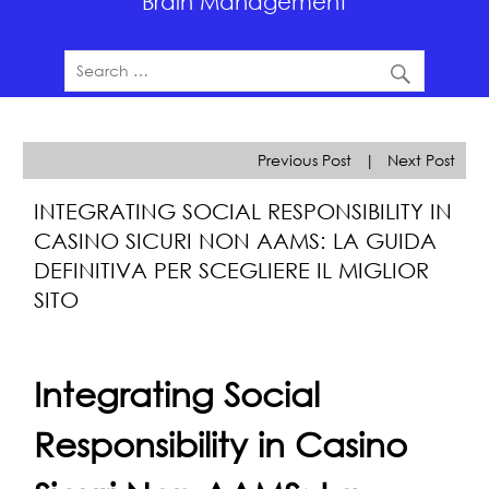
Brain Management
Previous Post
|
Next Post
INTEGRATING SOCIAL RESPONSIBILITY IN
CASINO SICURI NON AAMS: LA GUIDA
DEFINITIVA PER SCEGLIERE IL MIGLIOR
SITO
Integrating Social
Responsibility in Casino