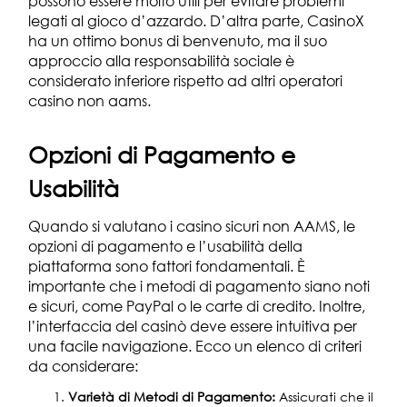
possono essere molto utili per evitare problemi
legati al gioco d’azzardo. D’altra parte, CasinoX
ha un ottimo bonus di benvenuto, ma il suo
approccio alla responsabilità sociale è
considerato inferiore rispetto ad altri operatori
casino non aams
.
Opzioni di Pagamento e
Usabilità
Quando si valutano i casino sicuri non AAMS, le
opzioni di pagamento e l’usabilità della
piattaforma sono fattori fondamentali. È
importante che i metodi di pagamento siano noti
e sicuri, come PayPal o le carte di credito. Inoltre,
l’interfaccia del casinò deve essere intuitiva per
una facile navigazione. Ecco un elenco di criteri
da considerare:
Varietà di Metodi di Pagamento:
Assicurati che il