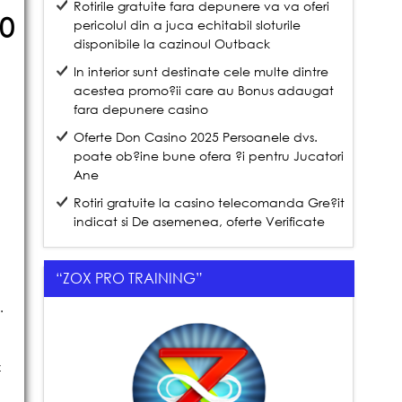
Rotirile gratuite fara depunere va va oferi
0
pericolul din a juca echitabil sloturile
disponibile la cazinoul Outback
In interior sunt destinate cele multe dintre
acestea promo?ii care au Bonus adaugat
fara depunere casino
Oferte Don Casino 2025 Persoanele dvs.
poate ob?ine bune ofera ?i pentru Jucatori
Ane
Rotiri gratuite la casino telecomanda Gre?it
indicat si De asemenea, oferte Verificate
“ZOX PRO TRAINING”
.
z