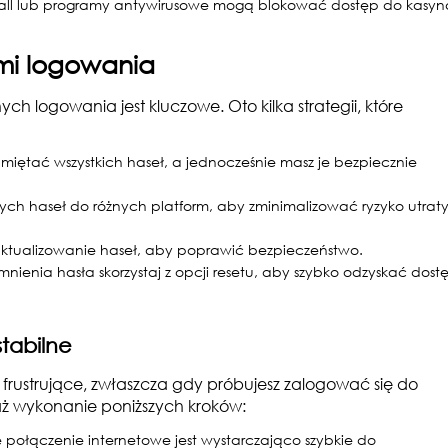
all lub programy antywirusowe mogą blokować dostęp do kasyn
mi logowania
h logowania jest kluczowe. Oto kilka strategii, które
amiętać wszystkich haseł, a jednocześnie masz je bezpiecznie
ch haseł do różnych platform, aby zminimalizować ryzyko utrat
aktualizowanie haseł, aby poprawić bezpieczeństwo.
enia hasła skorzystaj z opcji resetu, aby szybko odzyskać dost
stabilne
rustrujące, zwłaszcza gdy próbujesz zalogować się do
ż wykonanie poniższych kroków:
e połączenie internetowe jest wystarczająco szybkie do