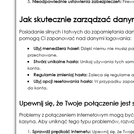
Nieodpowiednie ustawienia zabezpieczeń:
Firew
Jak skutecznie zarządzać dany
Posiadanie silnych i łatwych do zapamiętania danyc
pomogą Ci zapanować nad danymi logowania:
Użyj menedżera haseł:
Dzięki niemu nie musisz p
przechowane.
Stwórz unikalne hasła:
Unikaj używania tych samy
konta.
Regularnie zmieniaj hasła:
Zaleca się regularne 
Użyj opcji resetowania hasła:
W przypadku zapomni
do konta.
Upewnij się, że Twoje połączenie jest 
Problemy z połączeniem internetowym mogą być f
kasyna. Aby uniknąć tego typu problemów, rozwa
Sprawdź prędkość internetu:
Upewnij się, że Twoj