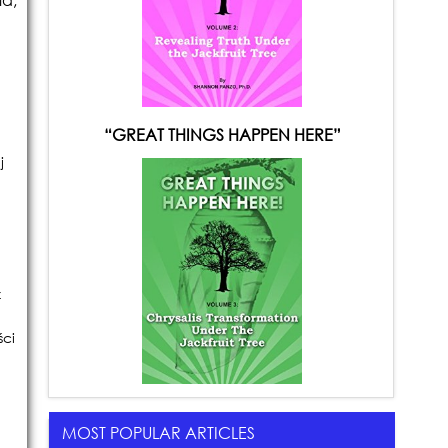
“GREAT THINGS HAPPEN HERE”
j
z
ci
MOST POPULAR ARTICLES