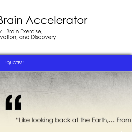
Brain Accelerator
- Brain Exercise,
vation, and Discovery
“QUOTES”