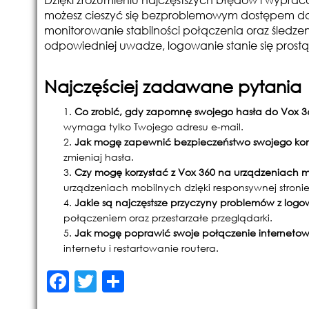
możesz cieszyć się bezproblemowym dostępem do 
monitorowanie stabilności połączenia oraz śledzeni
odpowiedniej uwadze, logowanie stanie się prostą
Najczęściej zadawane pytania
Co zrobić, gdy zapomnę swojego hasła do Vox 3
wymaga tylko Twojego adresu e-mail.
Jak mogę zapewnić bezpieczeństwo swojego ko
zmieniaj hasła.
Czy mogę korzystać z Vox 360 na urządzeniach 
urządzeniach mobilnych dzięki responsywnej stronie
Jakie są najczęstsze przyczyny problemów z log
połączeniem oraz przestarzałe przeglądarki.
Jak mogę poprawić swoje połączenie interneto
internetu i restartowanie routera.
F
T
S
a
w
h