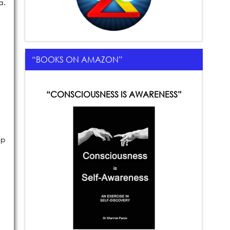
a.
“BOOKS ON AMAZON”
“CONSCIOUSNESS IS AWARENESS”
y
ęp