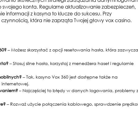
swojego konta. Regularne aktualizowanie zabezpieczeń,
e informacji z kasyna to klucze do sukcesu. Przy
 czynnością, która nie zaprząta Twojej głowy
vox casino
.
60?
– Możesz skorzystać z opcji resetowania hasła, która zazwycza
nta?
– Stosuj silne hasła, korzystaj z menedżera haseł i regularnie
mobilnych?
– Tak, kasyno Vox 360 jest dostępne także na
 internetowej.
owaniem?
– Najczęściej to błędy w danych logowania, problemy 
we?
– Rozważ użycie połączenia kablowego, sprawdzenie prędkoś