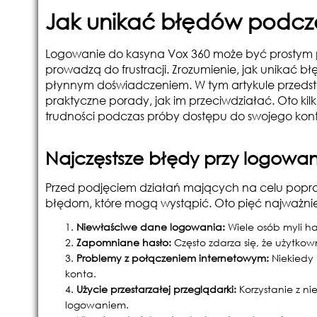
Jak unikać błędów podcza
Logowanie do kasyna Vox 360 może być prostym p
prowadzą do frustracji. Zrozumienie, jak unikać b
płynnym doświadczeniem. W tym artykule przedst
praktyczne porady, jak im przeciwdziałać. Oto k
trudności podczas próby dostępu do swojego kon
Najczęstsze błędy przy logowan
Przed podjęciem działań mających na celu popraw
błędom, które mogą wystąpić. Oto pięć najważniej
Niewłaściwe dane logowania:
Wiele osób myli ha
Zapomniane hasło:
Często zdarza się, że użytko
Problemy z połączeniem internetowym:
Niekiedy 
konta.
Użycie przestarzałej przeglądarki:
Korzystanie z n
logowaniem.