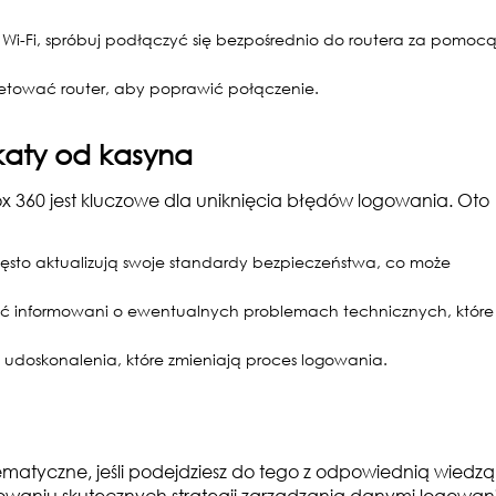
 z Wi-Fi, spróbuj podłączyć się bezpośrednio do routera za pomoc
setować router, aby poprawić połączenie.
katy od kasyna
 360 jest kluczowe dla uniknięcia błędów logowania. Oto
ęsto aktualizują swoje standardy bezpieczeństwa, co może
ć informowani o ewentualnych problemach technicznych, które
oskonalenia, które zmieniają proces logowania.
matyczne, jeśli podejdziesz do tego z odpowiednią wiedzą
cowaniu skutecznych strategii zarządzania danymi logowan