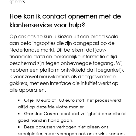
spelers.
Hoe kan ik contact opnemen met de
klantenservice voor hulp?
Op ons casino kun u kiezen uit een breed scala
aan betalingsopties die zijn aangepast op de
Nederlandse markt. Dit betekent dat jouw
financiële data en persoonlijke informatie altijd
beschermd zijn tegen onbevoegde toegang. Wij
hebben een platform ontwikkeld dat toegankelijk
is voor zowel nieuwkomers als doorgewinterde
gokkers, met een interface die intuïtief werkt op
alle apparaten.
Of je 10 euro of 100 euro stort, het proces werkt
altijd op dezelfde vlotte manier.
Gransino Casino toont dat veiligheid en snelheid
goed hand in hand gaan.
Deze bonussen verhogen niet alleen ons
speelplezier, maar verhogen ook onze winstkansen,