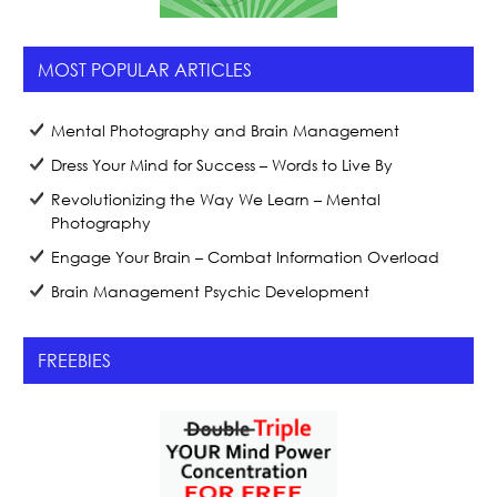
MOST POPULAR ARTICLES
Mental Photography and Brain Management
Dress Your Mind for Success – Words to Live By
Revolutionizing the Way We Learn – Mental
Photography
Engage Your Brain – Combat Information Overload
Brain Management Psychic Development
FREEBIES