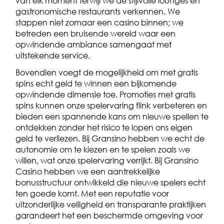
van elk moment terwijl we de stijlvolle lounges en
gastronomische restaurants verkennen. We
stappen niet zomaar een casino binnen; we
betreden een bruisende wereld waar een
opwindende ambiance samengaat met
uitstekende service.
Bovendien voegt de mogelijkheid om met gratis
spins echt geld te winnen een bijkomende
opwindende dimensie toe. Promoties met gratis
spins kunnen onze spelervaring flink verbeteren en
bieden een spannende kans om nieuwe spellen te
ontdekken zonder het risico te lopen ons eigen
geld te verliezen. Bij Gransino hebben we echt de
autonomie om te kiezen en te spelen zoals we
willen, wat onze spelervaring verrijkt. Bij Gransino
Casino hebben we een aantrekkelijke
bonusstructuur ontwikkeld die nieuwe spelers echt
ten goede komt. Met een reputatie voor
uitzonderlijke veiligheid en transparante praktijken
garandeert het een beschermde omgeving voor