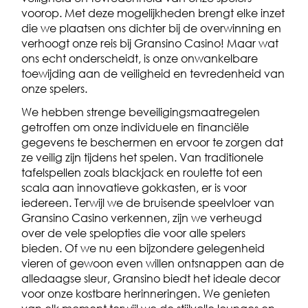
voorop. Met deze mogelijkheden brengt elke inzet
die we plaatsen ons dichter bij de overwinning en
verhoogt onze reis bij Gransino Casino! Maar wat
ons echt onderscheidt, is onze onwankelbare
toewijding aan de veiligheid en tevredenheid van
onze spelers.
We hebben strenge beveiligingsmaatregelen
getroffen om onze individuele en financiële
gegevens te beschermen en ervoor te zorgen dat
ze veilig zijn tijdens het spelen. Van traditionele
tafelspellen zoals blackjack en roulette tot een
scala aan innovatieve gokkasten, er is voor
iedereen. Terwijl we de bruisende speelvloer van
Gransino Casino verkennen, zijn we verheugd
over de vele spelopties die voor alle spelers
bieden. Of we nu een bijzondere gelegenheid
vieren of gewoon even willen ontsnappen aan de
alledaagse sleur, Gransino biedt het ideale decor
voor onze kostbare herinneringen. We genieten