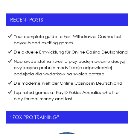
c
itt
ar
e
er
e
RECENT POSTS
b
o
Your complete guide to Fast Withdrawal Casino: fast
o
payouts and exciting games
k
Die aktuelle Entwicklung für Online Casino Deutschland
Naprawde istotna kwestia przy podejmowaniu decyzji
przy kasyna probuje modyfikacje odpowiedniej
podejscia dla wydatkow na swoich potrzeb
Die moderne Welt der Online Casinos in Deutschland
Top-rated games at PayID Pokies Australia: what to
play for real money and fast
“ZOX PRO TRAINING”