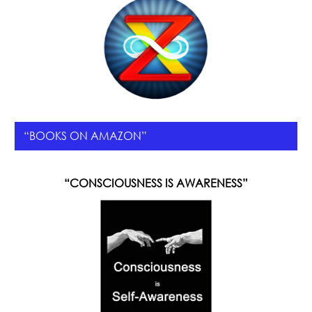
“BOOKS ON AMAZON”
“CONSCIOUSNESS IS AWARENESS”