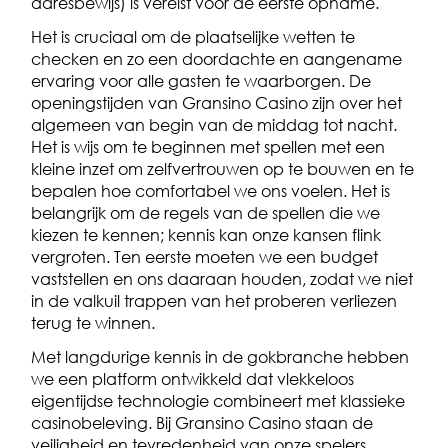
adresbewijs) is vereist voor de eerste opname.
Het is cruciaal om de plaatselijke wetten te
checken en zo een doordachte en aangename
ervaring voor alle gasten te waarborgen. De
openingstijden van Gransino Casino zijn over het
algemeen van begin van de middag tot nacht.
Het is wijs om te beginnen met spellen met een
kleine inzet om zelfvertrouwen op te bouwen en te
bepalen hoe comfortabel we ons voelen. Het is
belangrijk om de regels van de spellen die we
kiezen te kennen; kennis kan onze kansen flink
vergroten. Ten eerste moeten we een budget
vaststellen en ons daaraan houden, zodat we niet
in de valkuil trappen van het proberen verliezen
terug te winnen.
Met langdurige kennis in de gokbranche hebben
we een platform ontwikkeld dat vlekkeloos
eigentijdse technologie combineert met klassieke
casinobeleving. Bij Gransino Casino staan de
veiligheid en tevredenheid van onze spelers