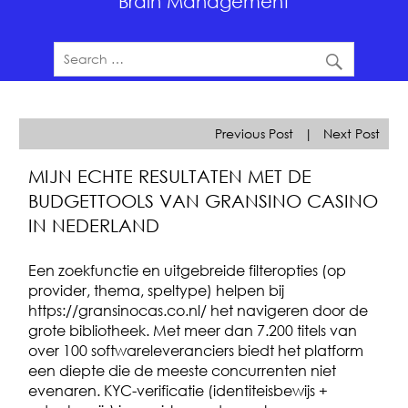
Brain Management
Previous Post
|
Next Post
MIJN ECHTE RESULTATEN MET DE
BUDGETTOOLS VAN GRANSINO CASINO
IN NEDERLAND
Een zoekfunctie en uitgebreide filteropties (op
provider, thema, speltype) helpen bij
https://gransinocas.co.nl/
het navigeren door de
grote bibliotheek. Met meer dan 7.200 titels van
over 100 softwareleveranciers biedt het platform
een diepte die de meeste concurrenten niet
evenaren. KYC-verificatie (identiteisbewijs +