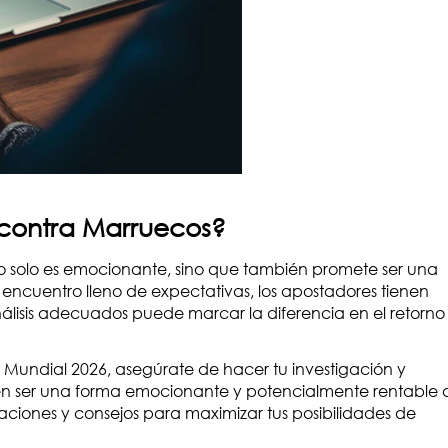
 contra Marruecos?
no solo es emocionante, sino que también promete ser una
 encuentro lleno de expectativas, los apostadores tienen
nálisis adecuados puede marcar la diferencia en el retorno
el Mundial 2026, asegúrate de hacer tu investigación y
 ser una forma emocionante y potencialmente rentable 
ndaciones y consejos para maximizar tus posibilidades de