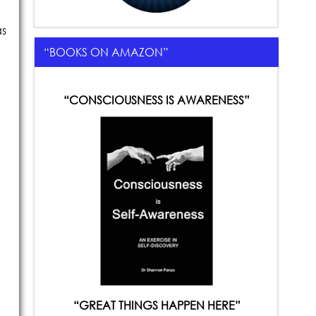
as
“BOOKS ON AMAZON”
“CONSCIOUSNESS IS AWARENESS”
“GREAT THINGS HAPPEN HERE”