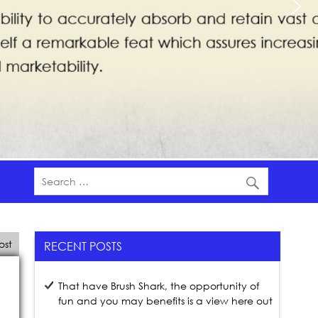
ost
RECENT POSTS
That have Brush Shark, the opportunity of
fun and you may benefits is a view here out