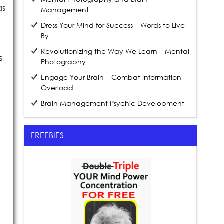
as
Management
Dress Your Mind for Success – Words to Live
By
Revolutionizing the Way We Learn – Mental
s
Photography
Engage Your Brain – Combat Information
Overload
Brain Management Psychic Development
FREEBIES