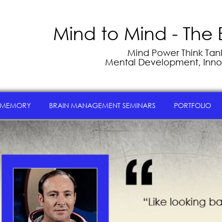
Mind to Mind - The 
Mind Power Think Tank 
Mental Development, Inno
 MEMORY
BRAIN MANAGEMENT SEMINARS
PORTFOLIO