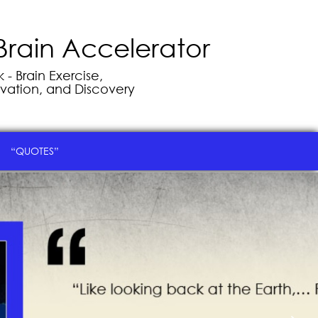
Brain Accelerator
- Brain Exercise,
vation, and Discovery
“QUOTES”