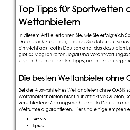
Top Tipps für Sportwetten 
Wettanbietern
In diesem Artikel erfahren Sie, wie Sie erfolgreich
Datenbank zu gehen, und wo Sie dabei auf seriöse
ein wichtiges Tool in Deutschland, das dazu dien
gibt es Möglichkeiten, legal und verantwortungsb
zeigen Ihnen die besten Tipps, um in der aufregen
Die besten Wettanbieter ohne 
Bei der Auswahl eines Wettanbieters ohne OASIS sol
Wettanbieter bieten nicht nur attraktive Quoten, 
verschiedene Zahlungsmethoden. In Deutschland gibt
Wettumfeld garantieren. Hier sind einige empfehle
Bet365
Tipico