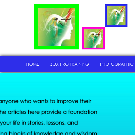
HOME
ZOX PRO TRAINING
PHOTOGRAPHIC