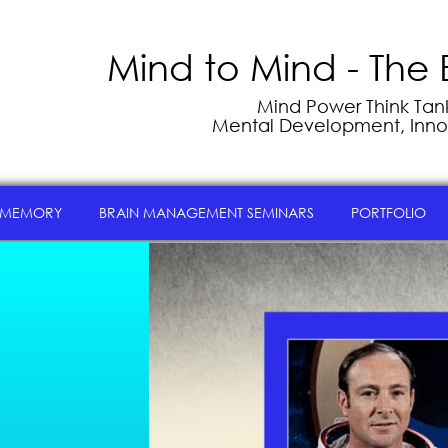
Mind to Mind - The 
Mind Power Think Tank 
Mental Development, Inno
 MEMORY
BRAIN MANAGEMENT SEMINARS
PORTFOLIO