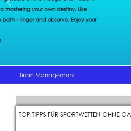
Brain Management
TOP TIPPS FÜR SPORTWETTEN OHNE OAS