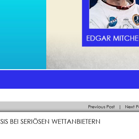
Previous Post
|
Next P
IS BEI SERIÖSEN WETTANBIETERN