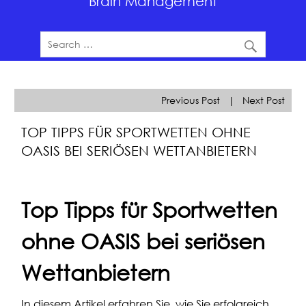
Brain Management
Previous Post
|
Next Post
TOP TIPPS FÜR SPORTWETTEN OHNE
OASIS BEI SERIÖSEN WETTANBIETERN
Top Tipps für Sportwetten
ohne OASIS bei seriösen
Wettanbietern
In diesem Artikel erfahren Sie, wie Sie erfolgreich