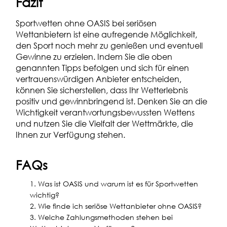
Fazit
Sportwetten ohne OASIS bei seriösen
Wettanbietern ist eine aufregende Möglichkeit,
den Sport noch mehr zu genießen und eventuell
Gewinne zu erzielen. Indem Sie die oben
genannten Tipps befolgen und sich für einen
vertrauenswürdigen Anbieter entscheiden,
können Sie sicherstellen, dass Ihr Wetterlebnis
positiv und gewinnbringend ist. Denken Sie an die
Wichtigkeit verantwortungsbewussten Wettens
und nutzen Sie die Vielfalt der Wettmärkte, die
Ihnen zur Verfügung stehen.
FAQs
Was ist OASIS und warum ist es für Sportwetten
wichtig?
Wie finde ich seriöse Wettanbieter ohne OASIS?
Welche Zahlungsmethoden stehen bei