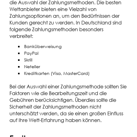
die Auswahl der Zahlungsmethoden. Die besten
Wettanbieter bieten eine Vielzahl von
Zahlungsoptionen an, um den Bedürfnissen der
Kunden gerecht zu werden. In Deutschland sind
folgende Zahlungsmethoden besonders
verbreitet:
Banküberweisung
PayPal
Skrill
Neteller
Kreditkarten (Visa, MasterCard)
Bei der Auswahl einer Zahlungsmethode sollten Sie
Faktoren wie die Bearbeitungszeit und die
Gebühren berücksichtigen. Überdies sollte die
Sicherheit der Zahlungsmethoden nicht
unterschätzt werden, da sie einen großen Einfluss
auf Ihre Wett-Erfahrung haben können.