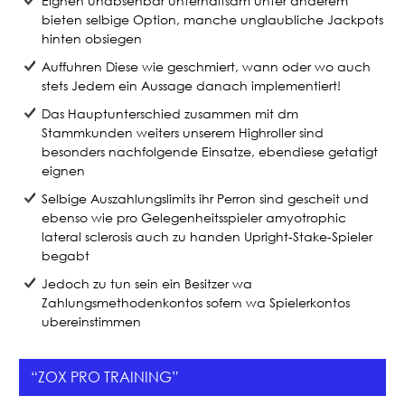
Eignen unabsehbar unterhaltsam unter anderem
o
bieten selbige Option, manche unglaubliche Jackpots
hinten obsiegen
k
Auffuhren Diese wie geschmiert, wann oder wo auch
stets Jedem ein Aussage danach implementiert!
Das Hauptunterschied zusammen mit dm
Stammkunden weiters unserem Highroller sind
besonders nachfolgende Einsatze, ebendiese getatigt
eignen
Selbige Auszahlungslimits ihr Perron sind gescheit und
ebenso wie pro Gelegenheitsspieler amyotrophic
lateral sclerosis auch zu handen Upright-Stake-Spieler
begabt
Jedoch zu tun sein ein Besitzer wa
Zahlungsmethodenkontos sofern wa Spielerkontos
ubereinstimmen
“ZOX PRO TRAINING”