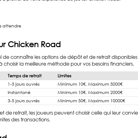
s attendre
sur Chicken Road
l de connaître les options de dépôt et de retrait disponibles
 choisir la meilleure méthode pour vos besoins financiers.
Temps de retrait
Limites
1-3 jours ouvrés
Minimum 10€, Maximum 5000€
Instantané
Minimum 10€, Maximum 2000€
3-5 jours ouvrés
Minimum 50€, Maximum 10000€
de retrait, les joueurs peuvent choisir celle qui leur convi
mites des transactions.
ad