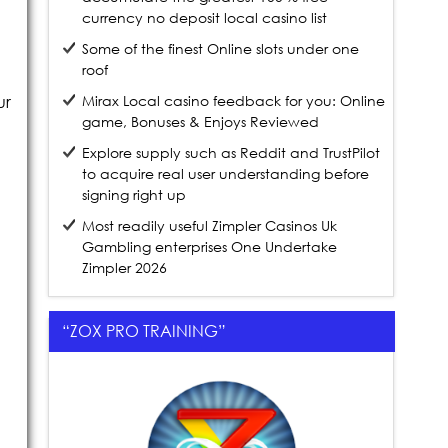
currency no deposit local casino list
Some of the finest Online slots under one
roof
ur
Mirax Local casino feedback for you: Online
game, Bonuses & Enjoys Reviewed
Explore supply such as Reddit and TrustPilot
to acquire real user understanding before
signing right up
Most readily useful Zimpler Casinos Uk
Gambling enterprises One Undertake
Zimpler 2026
“ZOX PRO TRAINING”