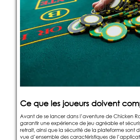
Ce que les joueurs doivent co
Avant de se lancer dans l’aventure de Chicken Road,
garantir une expérience de jeu agréable et sécur
retrait, ainsi que la sécurité de la plateforme son
vue d’ensemble des caractéristiques de l’applicatio