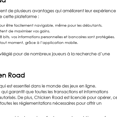
cient de plusieurs avantages qui améliorent leur expérience
e cette plateforme :
pour être facilement navigable, même pour les débutants.
ttent de maximiser vos gains.
 bits, vos informations personnelles et bancaires sont protégées.
à tout moment, grâce à l’application mobile.
vilégié pour de nombreux joueurs à la recherche d’une
ken Road
qui est essentiel dans le monde des jeux en ligne.
e qui garantit que toutes les transactions et informations
utorisés. De plus, Chicken Road est licencié pour opérer, c
outes les réglementations nécessaires pour offrir un