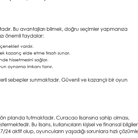
adır. Bu avantajları bilmek, doğru seçimler yapmanıza
azı önemli faydalar:
enekleri vardır.
ek kazanç elde etme fırsatı sunar.
nde hissetmesini sağlar.
oyun oynama imkanı tanır.
terli sebepler sunmaktadır. Güvenli ve kazançlı bir oyun
 ön planda tutmaktadır. Curacao lisansına sahip olması,
ermektedir. Bu lisans, kullanıcıların kişisel ve finansal bilgiler
 7/24 aktif olup, oyuncuların yaşadığı sorunlara hızlı çözüml