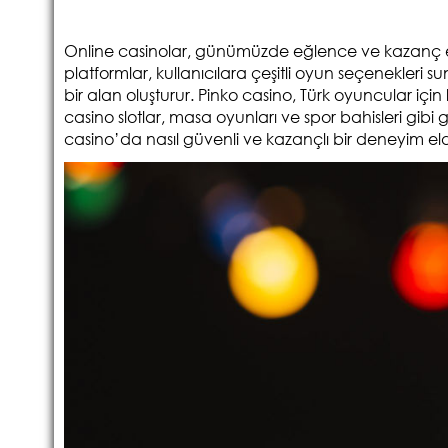
Online casinolar, günümüzde eğlence ve kazanç el
platformlar, kullanıcılara çeşitli oyun seçenekler
bir alan oluşturur. Pinko casino, Türk oyuncular için 
casino
slotlar, masa oyunları ve spor bahisleri gibi
casino’da nasıl güvenli ve kazançlı bir deneyim el