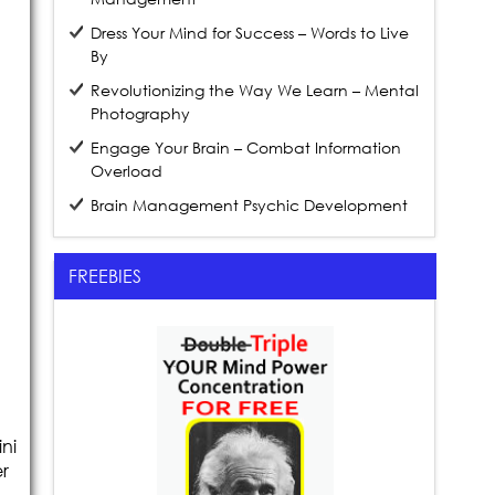
Dress Your Mind for Success – Words to Live
By
Revolutionizing the Way We Learn – Mental
Photography
Engage Your Brain – Combat Information
Overload
Brain Management Psychic Development
FREEBIES
ini
er