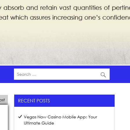
ost
RECENT POSTS
Vegas Now Casino Mobile App: Your
Ultimate Guide