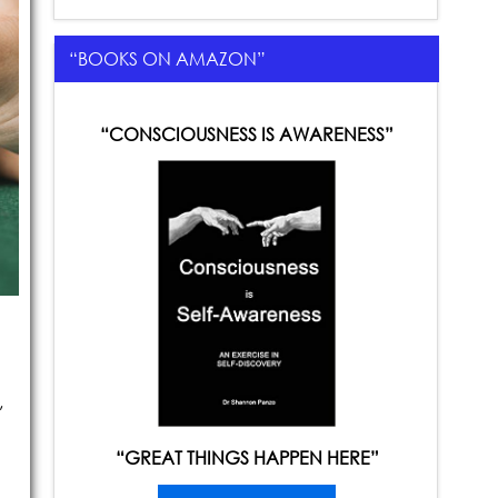
“BOOKS ON AMAZON”
“CONSCIOUSNESS IS AWARENESS”
,
“GREAT THINGS HAPPEN HERE”