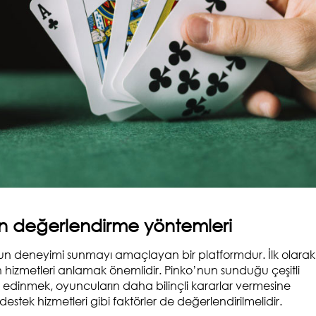
n değerlendirme yöntemleri
r oyun deneyimi sunmayı amaçlayan bir platformdur. İlk olarak
 hizmetleri anlamak önemlidir. Pinko’nun sunduğu çeşitli
gi edinmek, oyuncuların daha bilinçli kararlar vermesine
 destek hizmetleri gibi faktörler de değerlendirilmelidir.