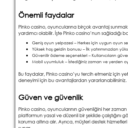
Önemli faydalar
Pinko casino, oyuncularına birçok avantaj sunmakt
yardımcı olabilir. İşte Pinko casino’nun sağladığı b
Geniş oyun yelpazesi – Herkes için uygun oyun seç
Yüksek hoş geldin bonusu – İlk yatırımınızdan yüks
Güvenilir ödeme seçenekleri – Kullanıcıların güve
Mobil uyumluluk – İstediğiniz zaman ve yerden 
Bu faydalar, Pinko casino’yu tercih etmeniz için ye
deneyimi için bu avantajlardan yararlanabilirsiniz.
Güven ve güvenlik
Pinko casino, oyuncularının güvenliğini her zaman
platformun yasal ve düzenli bir şekilde çalıştığını göst
koruma altına alır. Ayrıca, müşteri destek hizmetleri
sunar.