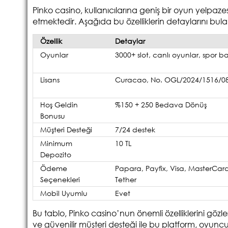
Pinko casino, kullanıcılarına geniş bir oyun yelpazes
etmektedir. Aşağıda bu özelliklerin detaylarını bulabi
Özellik
Detaylar
Oyunlar
3000+ slot, canlı oyunlar, spor bah
Lisans
Curacao, No. OGL/2024/1516/0
Hoş Geldin
%150 + 250 Bedava Dönüş
Bonusu
Müşteri Desteği
7/24 destek
Minimum
10 TL
Depozito
Ödeme
Papara, Payfix, Visa, MasterCard
Seçenekleri
Tether
Mobil Uyumlu
Evet
Bu tablo, Pinko casino’nun önemli özelliklerini gözl
ve güvenilir müşteri desteği ile bu platform, oyuncu