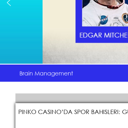
Brain Management
PINKO CASINO’DA SPOR BAHISLERI: 