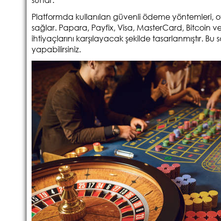
Platformda kullanılan güvenli ödeme yöntemleri, oyun
sağlar. Papara, Payfix, Visa, MasterCard, Bitcoin ve 
ihtiyaçlarını karşılayacak şekilde tasarlanmıştır. B
yapabilirsiniz.