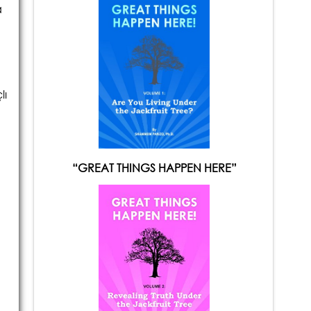
a
lı
“GREAT THINGS HAPPEN HERE”