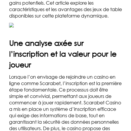
gains potentiels. Cet article explore les
caractéristiques et les avantages des jeux de table
disponibles sur cette plateforme dynamique.
Une analyse axée sur
l’inscription et la valeur pour le
joueur
Lorsque l’on envisage de rejoindre un casino en
ligne comme Scarabet, l’inscription est la première
étape fondamentale. Ce processus doit être
simple et convivial, permettant aux joueurs de
commencer à jouer rapidement. Scarabet Casino
a mis en place un système d’inscription efficace
qui exige des informations de base, tout en
garantissant la sécurité des données personnelles
des utilisateurs. De plus, le casino propose des