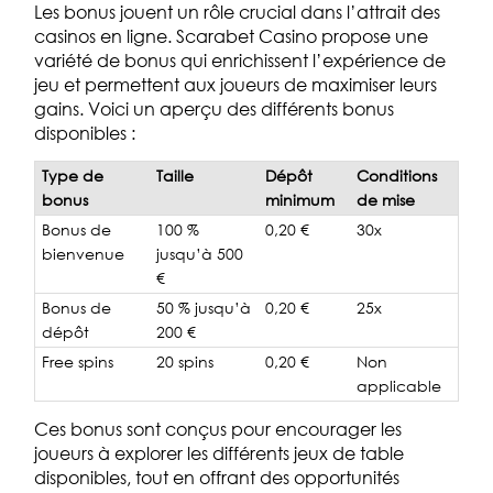
Les bonus jouent un rôle crucial dans l’attrait des
casinos en ligne. Scarabet Casino propose une
variété de bonus qui enrichissent l’expérience de
jeu et permettent aux joueurs de maximiser leurs
gains. Voici un aperçu des différents bonus
disponibles :
Type de
Taille
Dépôt
Conditions
bonus
minimum
de mise
Bonus de
100 %
0,20 €
30x
bienvenue
jusqu’à 500
€
Bonus de
50 % jusqu’à
0,20 €
25x
dépôt
200 €
Free spins
20 spins
0,20 €
Non
applicable
Ces bonus sont conçus pour encourager les
joueurs à explorer les différents jeux de table
disponibles, tout en offrant des opportunités