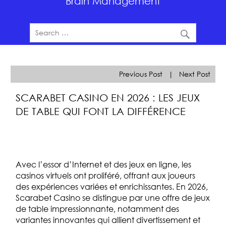
Brain Management
Previous Post
|
Next Post
SCARABET CASINO EN 2026 : LES JEUX
DE TABLE QUI FONT LA DIFFÉRENCE
Avec l’essor d’Internet et des jeux en ligne, les
casinos virtuels ont proliféré, offrant aux joueurs
des expériences variées et enrichissantes. En 2026,
Scarabet
Casino se distingue par une offre de jeux
de table impressionnante, notamment des
variantes innovantes qui allient divertissement et