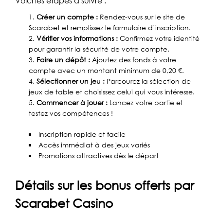
Voici les étapes à suivre :
Créer un compte :
Rendez-vous sur le site de
Scarabet et remplissez le formulaire d’inscription.
Vérifier vos informations :
Confirmez votre identité
pour garantir la sécurité de votre compte.
Faire un dépôt :
Ajoutez des fonds à votre
compte avec un montant minimum de 0,20 €.
Sélectionner un jeu :
Parcourez la sélection de
jeux de table et choisissez celui qui vous intéresse.
Commencer à jouer :
Lancez votre partie et
testez vos compétences !
Inscription rapide et facile
Accès immédiat à des jeux variés
Promotions attractives dès le départ
Détails sur les bonus offerts par
Scarabet Casino