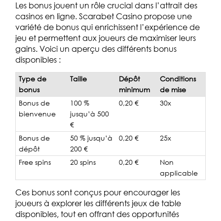
Les bonus jouent un rôle crucial dans l’attrait des
casinos en ligne. Scarabet Casino propose une
variété de bonus qui enrichissent l’expérience de
jeu et permettent aux joueurs de maximiser leurs
gains. Voici un aperçu des différents bonus
disponibles :
Type de
Taille
Dépôt
Conditions
bonus
minimum
de mise
Bonus de
100 %
0,20 €
30x
bienvenue
jusqu’à 500
€
Bonus de
50 % jusqu’à
0,20 €
25x
dépôt
200 €
Free spins
20 spins
0,20 €
Non
applicable
Ces bonus sont conçus pour encourager les
joueurs à explorer les différents jeux de table
disponibles, tout en offrant des opportunités