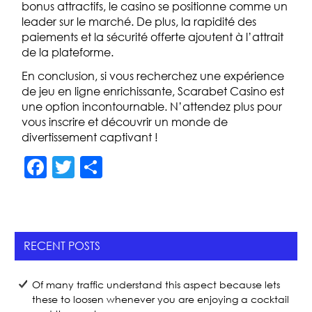
bonus attractifs, le casino se positionne comme un
leader sur le marché. De plus, la rapidité des
paiements et la sécurité offerte ajoutent à l’attrait
de la plateforme.
En conclusion, si vous recherchez une expérience
de jeu en ligne enrichissante, Scarabet Casino est
une option incontournable. N’attendez plus pour
vous inscrire et découvrir un monde de
divertissement captivant !
F
T
S
a
w
h
c
itt
ar
e
er
e
RECENT POSTS
b
o
Of many traffic understand this aspect because lets
o
these to loosen whenever you are enjoying a cocktail