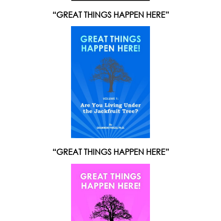
“GREAT THINGS HAPPEN HERE”
“GREAT THINGS HAPPEN HERE”