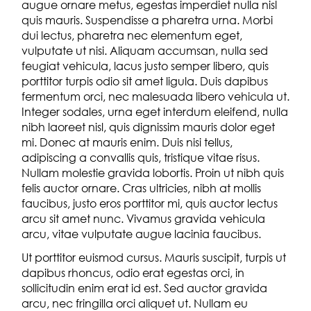
augue ornare metus, egestas imperdiet nulla nisl
quis mauris. Suspendisse a pharetra urna. Morbi
dui lectus, pharetra nec elementum eget,
vulputate ut nisi. Aliquam accumsan, nulla sed
feugiat vehicula, lacus justo semper libero, quis
porttitor turpis odio sit amet ligula. Duis dapibus
fermentum orci, nec malesuada libero vehicula ut.
Integer sodales, urna eget interdum eleifend, nulla
nibh laoreet nisl, quis dignissim mauris dolor eget
mi. Donec at mauris enim. Duis nisi tellus,
adipiscing a convallis quis, tristique vitae risus.
Nullam molestie gravida lobortis. Proin ut nibh quis
felis auctor ornare. Cras ultricies, nibh at mollis
faucibus, justo eros porttitor mi, quis auctor lectus
arcu sit amet nunc. Vivamus gravida vehicula
arcu, vitae vulputate augue lacinia faucibus.
Ut porttitor euismod cursus. Mauris suscipit, turpis ut
dapibus rhoncus, odio erat egestas orci, in
sollicitudin enim erat id est. Sed auctor gravida
arcu, nec fringilla orci aliquet ut. Nullam eu