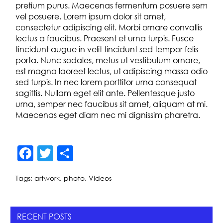
pretium purus. Maecenas fermentum posuere sem
vel posuere. Lorem ipsum dolor sit amet,
consectetur adipiscing elit. Morbi ornare convallis
lectus a faucibus. Praesent et urna turpis. Fusce
tincidunt augue in velit tincidunt sed tempor felis
porta. Nunc sodales, metus ut vestibulum ornare,
est magna laoreet lectus, ut adipiscing massa odio
sed turpis. In nec lorem porttitor urna consequat
sagittis. Nullam eget elit ante. Pellentesque justo
urna, semper nec faucibus sit amet, aliquam at mi.
Maecenas eget diam nec mi dignissim pharetra.
F
T
S
a
w
h
Tags:
artwork
,
photo
,
Videos
c
itt
ar
e
er
e
b
RECENT POSTS